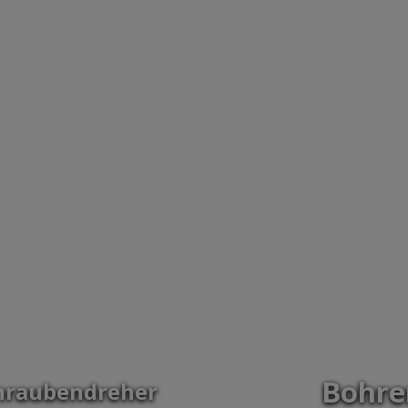
Bohre
hraubendreher