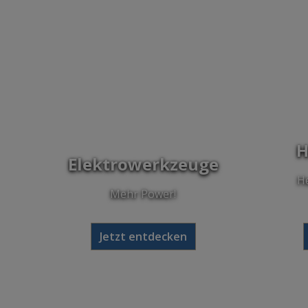
H
Elektrowerkzeuge
He
Mehr Power!
Jetzt entdecken