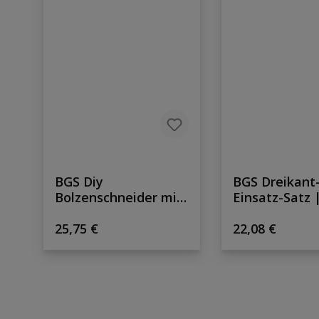
BGS Diy
BGS Dreikant
Bolzenschneider mit
Einsatz-Satz 
gehärteten Backen |
M12 (8 - 16,5
Regulärer Preis:
Regulärer Prei
600 mm
25,75 €
5-tlg.
22,08 €