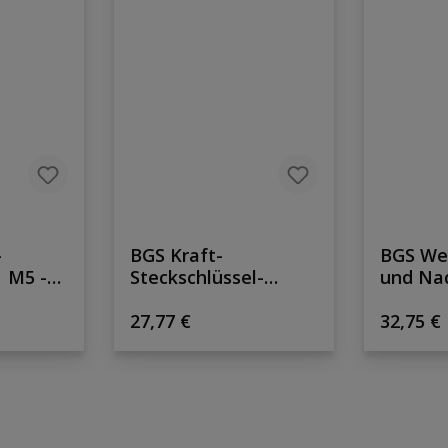
-
BGS Kraft-
BGS Wer
| M5 -
Steckschlüssel-
und Nad
 mm) |
Einsatz Sechskant |
| 17-tlg
s:
Regulärer Preis:
Reguläre
Antrieb
27,77 €
32,75 €
Innenvierkant 25 mm
(1") | SW 50 mm