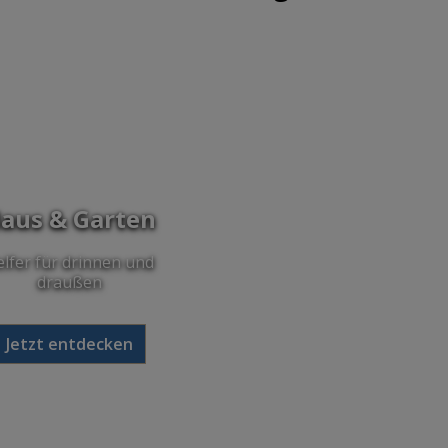
aus & Garten
lfer für drinnen und
draußen
Jetzt entdecken