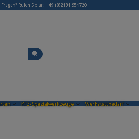
Fragen? Rufen Sie an:
+49 (0)2191 951720
Du hast 0 Produkte 
rten
KFZ-Spezialwerkzeuge
Werkstattbedarf