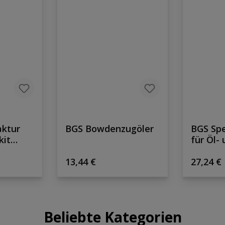
aktur
BGS Bowdenzugöler
BGS Spe
kit
für Öl-
nt
Kraftsto
s:
Regulärer Preis:
Reguläre
13,44 €
abwink
27,24 €
Backen
Beliebte Kategorien