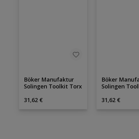
Böker Manufaktur
Böker Manuf
Solingen Toolkit Torx
Solingen Tool
Innensechska
Regulärer Preis:
Regulärer Prei
31,62 €
31,62 €