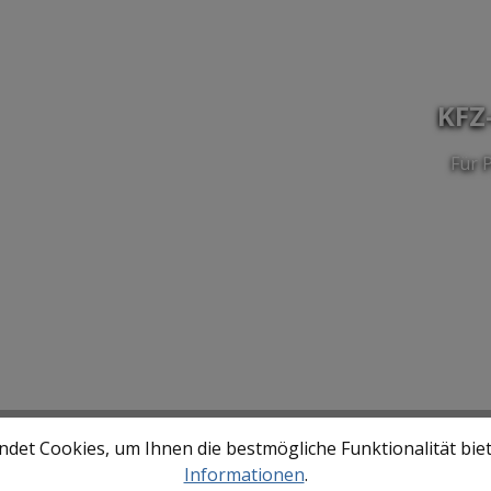
KFZ
Für 
det Cookies, um Ihnen die bestmögliche Funktionalität bie
rkzeuge
Maul-, Ri
Informationen
.