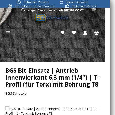
Schneller Versand
Riesen-Auswahl
Zum Hauptinhalt springen
Spezialisierte Einkaufswelten
Bekannte Marken
Fragen? Rufen Sie an:
+49 (0)2191 951720
Du hast 0 Produkte auf
BGS Bit-Einsatz | Antrieb
Innenvierkant 6,3 mm (1/4") | T-
Profil (für Torx) mit Bohrung T8
BGS Schottke
Bildergalerie überspringen