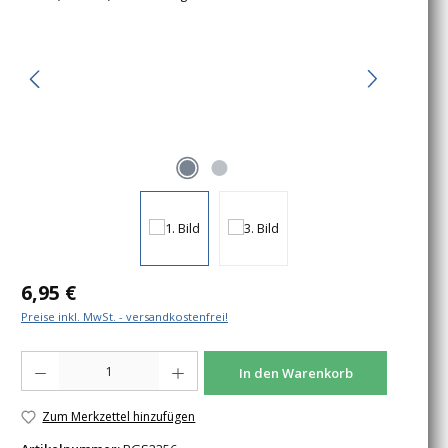
Regulärer Preis:
6,95 €
Preise inkl. MwSt. - versandkostenfrei!
Produkt Anzahl: Gib den gewünschten Wert ein oder benutze die Schaltfläche
In den Warenkorb
Zum Merkzettel hinzufügen