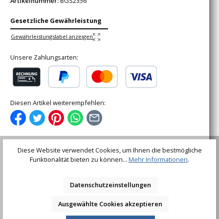
Artikelnummer:
BGS2356
Gesetzliche Gewährleistung
Gewährleistungslabel anzeigen
Unsere Zahlungsarten:
Rechnung (für gewerbliche Kunden)
PayPal
Kredit- oder Debitkarte
Diesen Artikel weiterempfehlen:
Diese Website verwendet Cookies, um Ihnen die bestmögliche
Funktionalität bieten zu können...
Mehr Informationen
.
Beschreibung
mit RändelungTechnische Daten:Abtriebsprofil: T-Profil
Datenschutzeinstellungen
(für Torx) mit BohrungAbtriebsprofilgröße: T8
Antriebsprofil: Innenvi…
Mehr
Ausgewählte Cookies akzeptieren
Bewertungen