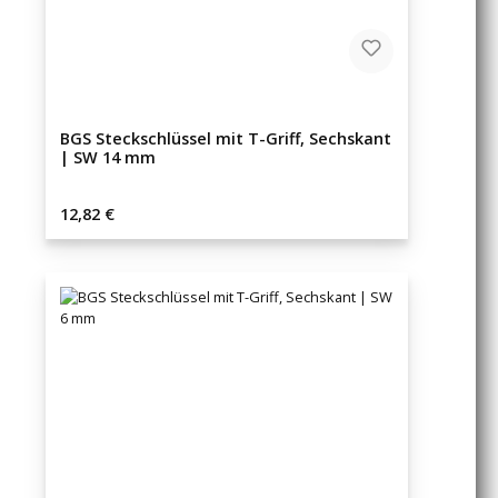
BGS Steckschlüssel mit T-Griff, Sechskant
| SW 14 mm
Regulärer Preis:
12,82 €