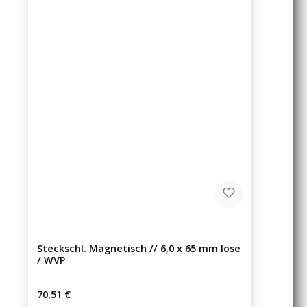
Steckschl. Magnetisch // 6,0 x 65 mm lose
/ WVP
Regulärer Preis:
70,51 €