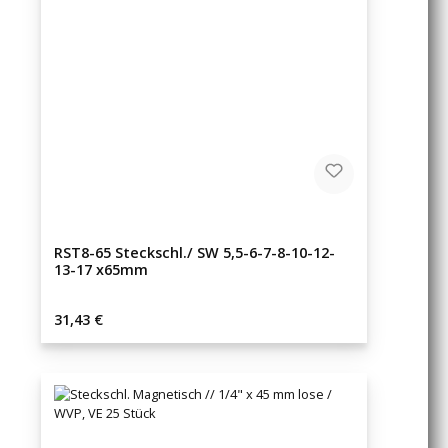
RST8-65 Steckschl./ SW 5,5-6-7-8-10-12-
13-17 x65mm
Regulärer Preis:
31,43 €