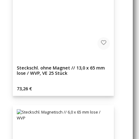
Steckschl. ohne Magnet // 13,0 x 65 mm
lose / WVP, VE 25 Stück
Regulärer Preis:
73,26 €