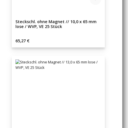
Steckschl. ohne Magnet // 10,0 x 65 mm
lose / WVP, VE 25 Stück
Regulärer Preis:
65,27 €