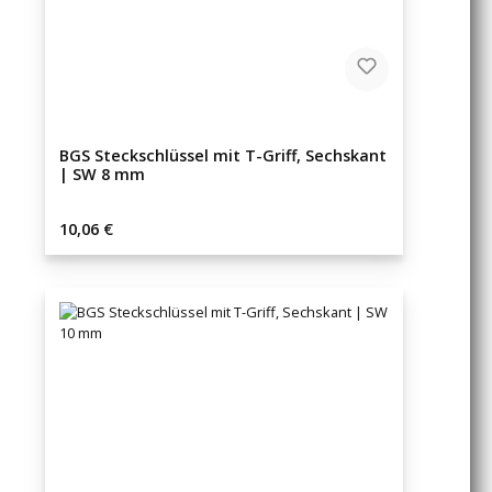
BGS Steckschlüssel mit T-Griff, Sechskant
| SW 8 mm
Regulärer Preis:
10,06 €