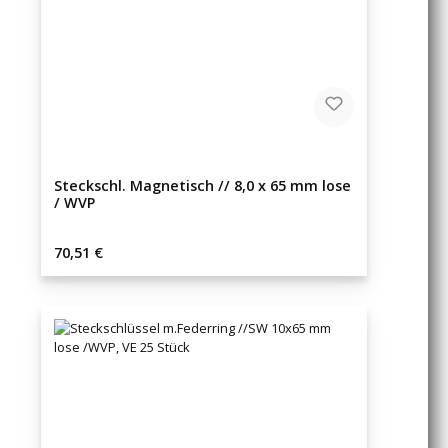
Steckschl. Magnetisch // 8,0 x 65 mm lose
/ WVP
Regulärer Preis:
70,51 €