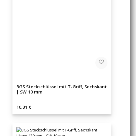
BGS Steckschlüssel mit T-Griff, Sechskant
| SW 10 mm
Regulärer Preis:
10,31 €