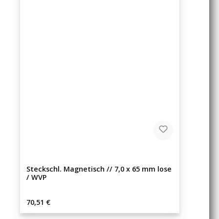
Steckschl. Magnetisch // 7,0 x 65 mm lose
/ WVP
Regulärer Preis:
70,51 €