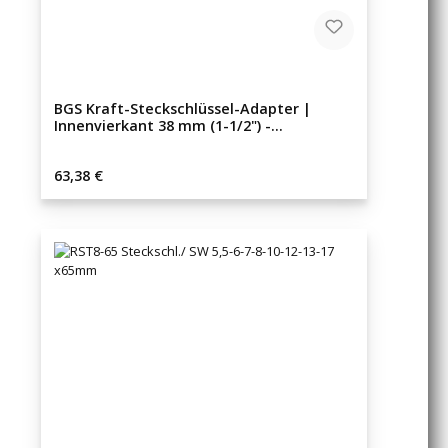
BGS Kraft-Steckschlüssel-Adapter |
Innenvierkant 38 mm (1-1/2") -
Außenvierkant 25 mm (1")
Regulärer Preis:
63,38 €