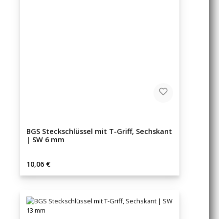
BGS Steckschlüssel mit T-Griff, Sechskant
| SW 6 mm
Regulärer Preis:
10,06 €