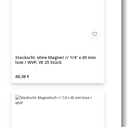
Steckschl. ohne Magnet // 1/4" x 65 mm
lose / WVP, VE 25 Stück
Regulärer Preis:
60,38 €