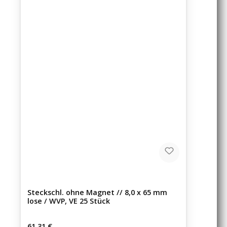
Steckschl. ohne Magnet // 8,0 x 65 mm
lose / WVP, VE 25 Stück
Regulärer Preis:
61,31 €