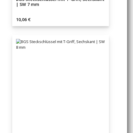
| SW 7 mm
Regulärer Preis:
10,06 €