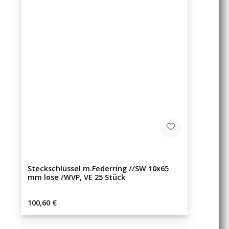
Steckschlüssel m.Federring //SW 10x65
mm lose /WVP, VE 25 Stück
Regulärer Preis:
100,60 €