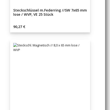
Steckschlüssel m.Federring //SW 7x65 mm
lose / WVP, VE 25 Stück
Regulärer Preis:
90,27 €