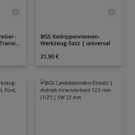
etier-
BGS Keilrippenriemen-
Transit
Werkzeug-Satz | universal
Regulärer Preis:
21,90 €