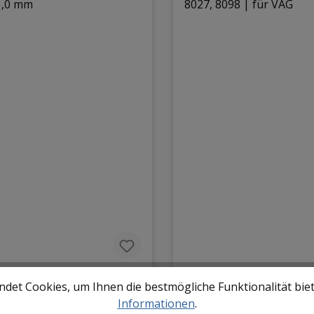
det Cookies, um Ihnen die bestmögliche Funktionalität bie
ewindebuchse | 19
BGS Adapter Nr. 23 fü
Informationen
.