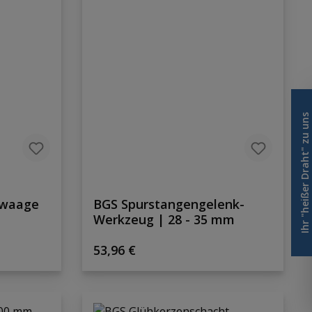
Ihr "heißer Draht" zu uns
rwaage
BGS Spurstangengelenk-
Werkzeug | 28 - 35 mm
Regulärer Preis:
53,96 €