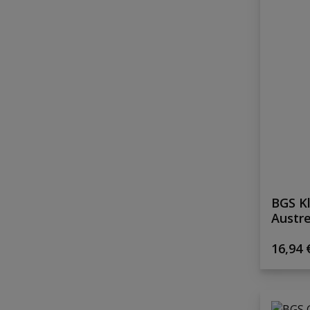
BGS K
Austre
Lenke
Regulä
16,94 