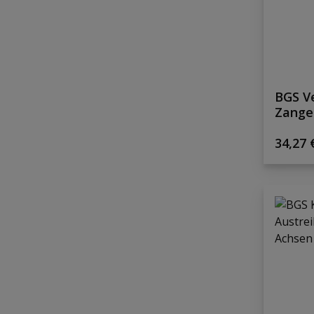
BGS Ve
Zange
Regulä
34,27 