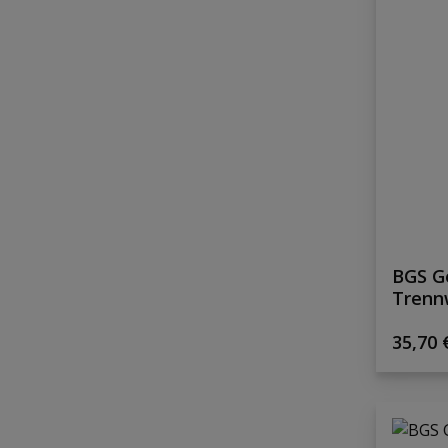
BGS G
Trenn
Regulä
35,70 