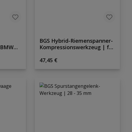
BGS Hybrid-Riemenspanner-
r BMW
Kompressionswerkzeug | für
Hyundai, Kia
Regulärer Preis:
47,45 €