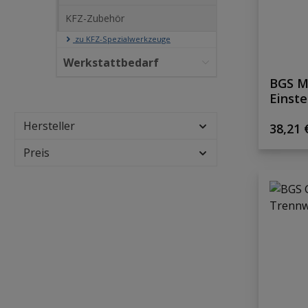
KFZ-Zubehör
zu KFZ-Spezialwerkzeuge
Werkstattbedarf
BGS M
Einste
Ford F
Hersteller
Regulä
38,21 
Preis