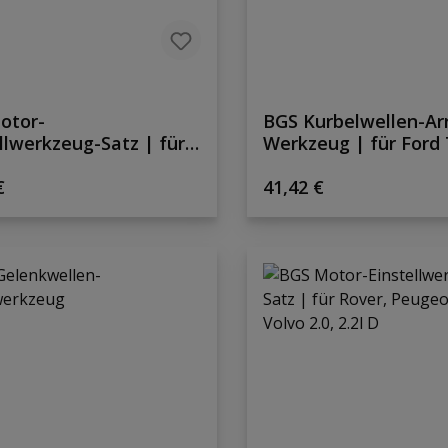
otor-
BGS Kurbelwellen-Arr
llwerkzeug-Satz | für
Werkzeug | für Ford 
ocus | 5-tlg.
2.2
rer Preis:
Regulärer Preis:
€
41,42 €