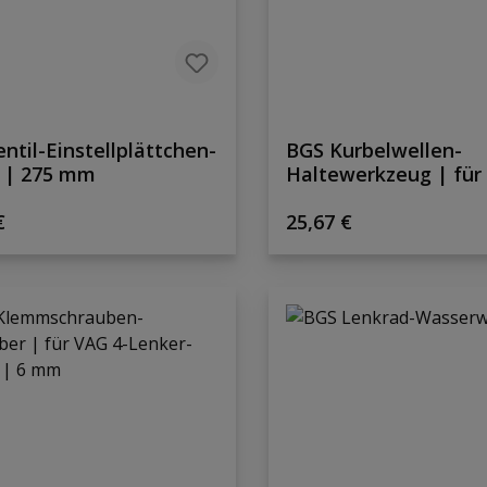
ntil-Einstellplättchen-
BGS Kurbelwellen-
 | 275 mm
Haltewerkzeug | fü
N47 / N57
rer Preis:
Regulärer Preis:
€
25,67 €