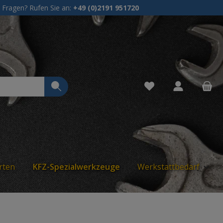
Fragen? Rufen Sie an:
+49 (0)2191 951720
Du hast 0 Produkte 
rten
KFZ-Spezialwerkzeuge
Werkstattbedarf