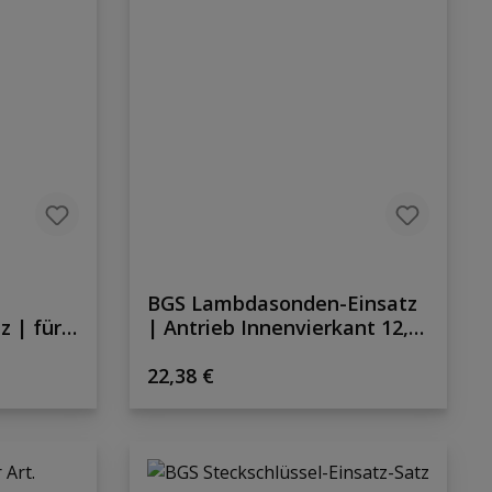
BGS Lambdasonden-Einsatz
z | für
| Antrieb Innenvierkant 12,5
, Volvo
mm (1/2") | SW 22 mm
Regulärer Preis:
22,38 €