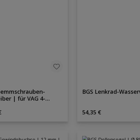
lemmschrauben-
BGS Lenkrad-Wasse
iber | für VAG 4-
r-Achsen | 6 mm
rer Preis:
Regulärer Preis:
€
54,35 €