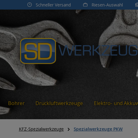
Schneller Versand
Riesen-Auswahl
m Hauptinhalt springen
Zur Suche springen
Zur Hauptnavigation springen
Bohrer
Druckluftwerkzeuge
Elektro- und Akku
KFZ-Spezialwerkzeuge
Spezialwerkzeuge PKW