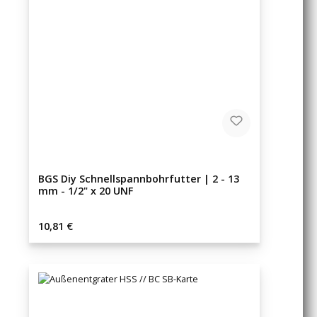
BGS Diy Schnellspannbohrfutter | 2 - 13
mm - 1/2" x 20 UNF
Regulärer Preis:
10,81 €