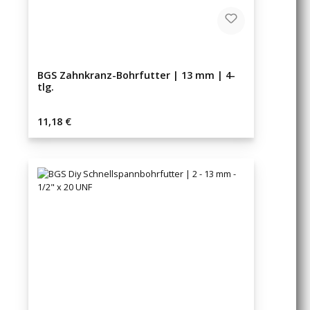
BGS Zahnkranz-Bohrfutter | 13 mm | 4-
tlg.
Regulärer Preis:
11,18 €