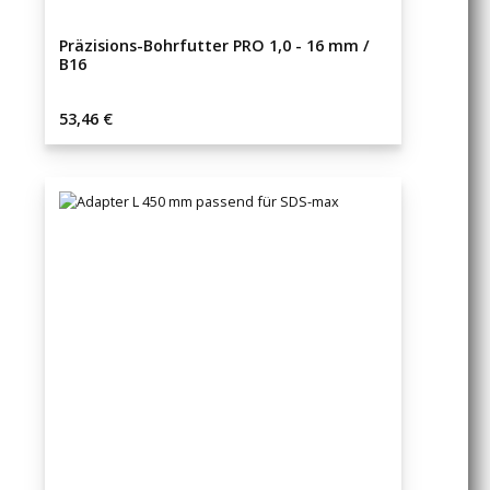
Präzisions-Bohrfutter PRO 1,0 - 16 mm /
B16
Regulärer Preis:
53,46 €