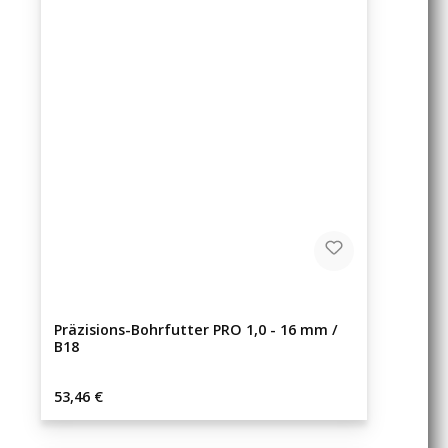
Präzisions-Bohrfutter PRO 1,0 - 16 mm /
B18
Regulärer Preis:
53,46 €