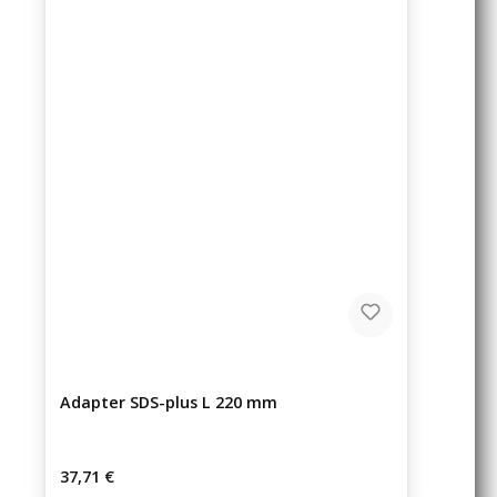
Adapter SDS-plus L 220 mm
Regulärer Preis:
37,71 €