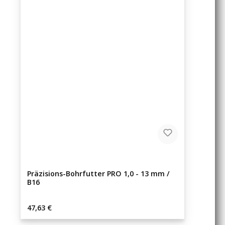
Präzisions-Bohrfutter PRO 1,0 - 13 mm /
B16
Regulärer Preis:
47,63 €