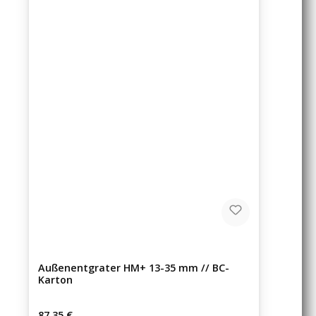
Außenentgrater HM+ 13-35 mm // BC-
Karton
Regulärer Preis:
87,35 €