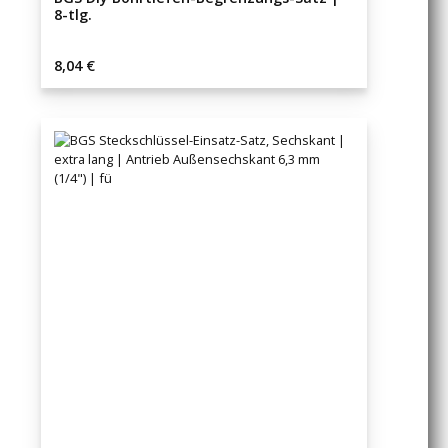
8-tlg.
Regulärer Preis:
8,04 €