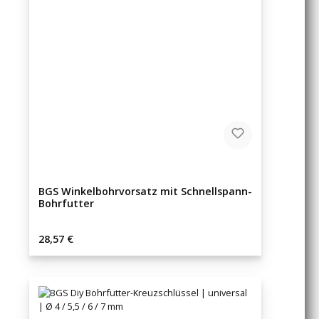
BGS Winkelbohrvorsatz mit Schnellspann-
Bohrfutter
Regulärer Preis:
28,57 €