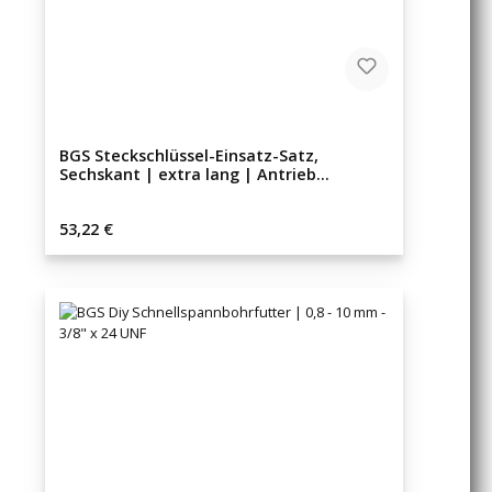
BGS Steckschlüssel-Einsatz-Satz,
Sechskant | extra lang | Antrieb
Außensechskant 6,3 mm (1/4") | fü
Regulärer Preis:
53,22 €