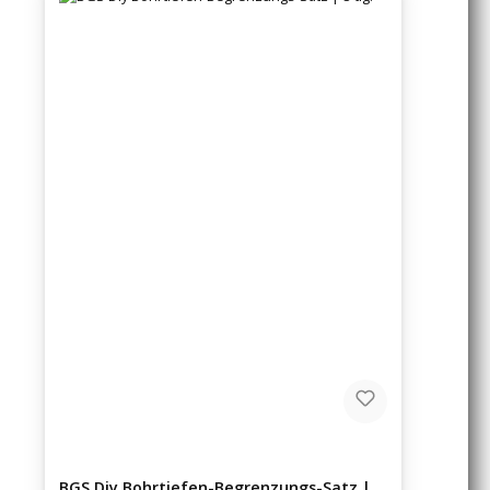
BGS Diy Bohrtiefen-Begrenzungs-Satz |