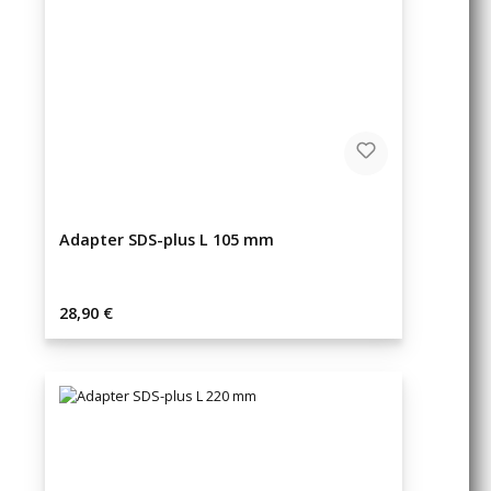
Adapter SDS-plus L 105 mm
Regulärer Preis:
28,90 €