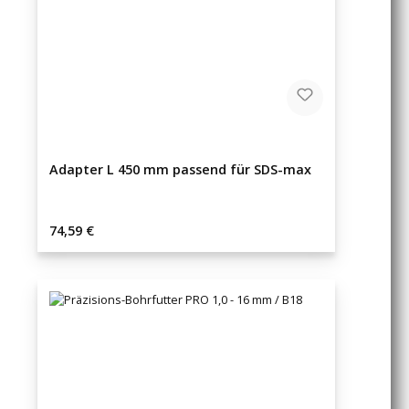
Adapter L 450 mm passend für SDS-max
Regulärer Preis:
74,59 €