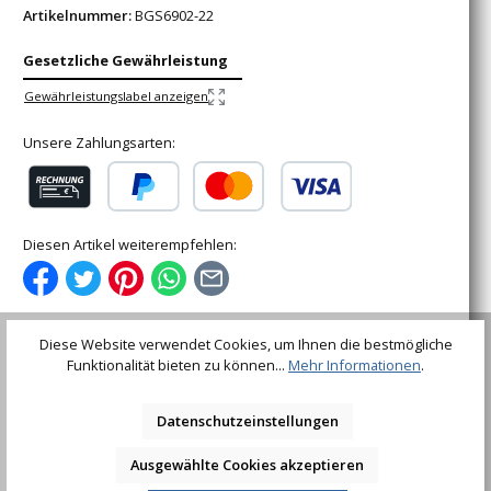
Artikelnummer:
BGS6902-22
Gesetzliche Gewährleistung
Gewährleistungslabel anzeigen
Unsere Zahlungsarten:
Rechnung (für gewerbliche Kunden)
PayPal
Kredit- oder Debitkarte
Diesen Artikel weiterempfehlen:
Diese Website verwendet Cookies, um Ihnen die bestmögliche
Funktionalität bieten zu können...
Mehr Informationen
.
Beschreibung
RechteckschaftAufnahme: 9 x 12 mmmit
Datenschutzeinstellungen
StiftsicherungTechnische Daten:Bruttogewicht: 90
gMaterial: Chrom-Vanadium-StahlOberflä…
Mehr
Ausgewählte Cookies akzeptieren