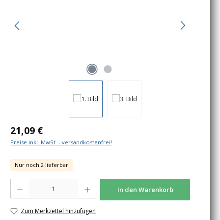
Regulärer Preis:
21,09 €
Preise inkl. MwSt. - versandkostenfrei!
Nur noch 2 lieferbar
Produkt Anzahl: Gib den gewünschten Wert ein oder benutze die Schaltfläche
In den Warenkorb
Zum Merkzettel hinzufügen