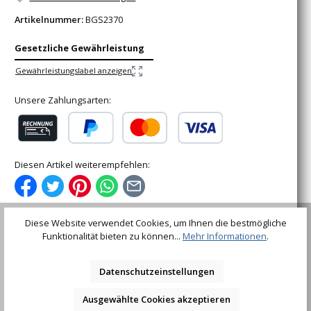
Artikelnummer:
BGS2370
Gesetzliche Gewährleistung
Gewährleistungslabel anzeigen
Unsere Zahlungsarten:
Rechnung (für gewerbliche Kunden)
PayPal
Kredit- oder Debitkarte
Diesen Artikel weiterempfehlen:
Diese Website verwendet Cookies, um Ihnen die bestmögliche
Funktionalität bieten zu können...
Mehr Informationen
.
Beschreibung
Datenschutzeinstellungen
mit RändelungTechnische Daten:Abtriebsprofil: Super
Lock (Wellenprofil)Antriebsprofil:
Ausgewählte Cookies akzeptieren
InnenvierkantAntriebsprofilgröße, met…
Mehr