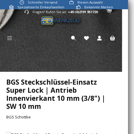
Schneller Versand
Riesen-Auswahl
Zum Hauptinhalt springen
Spezialisierte Einkaufswelten
Bekannte Marken
Fragen? Rufen Sie an:
+49 (0)2191 951720
Du hast 0 Produkte auf
BGS Steckschlüssel-Einsatz
Super Lock | Antrieb
Innenvierkant 10 mm (3/8") |
SW 10 mm
BGS Schottke