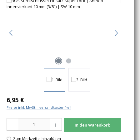
Bildergalerie überspringen
Regulärer Preis:
6,95 €
Preise inkl. MwSt. - versandkostenfrei!
Produkt Anzahl: Gib den gewünschten Wert ein oder benutze die Schaltfläche
In den Warenkorb
Zum Merkzettel hinzufügen