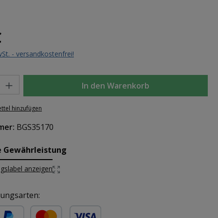
eis:
€
wSt. - versandkostenfrei!
l: Gib den gewünschten Wert ein oder benutze die Schaltflächen um d
In den Warenkorb
ttel hinzufügen
mer:
BGS35170
e Gewährleistung
gslabel anzeigen
ungsarten: