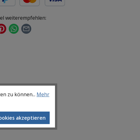
ür gewerbliche Kunden)
yPal
Kredit- oder Debitkarte
kel weiterempfehlen:
ten zu können...
Mehr
Cookies akzeptieren