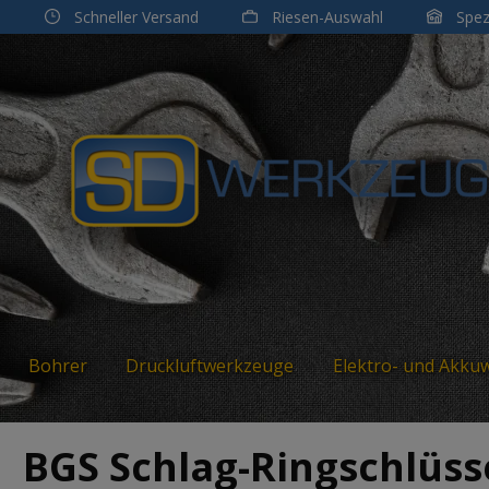
Schneller Versand
Riesen-Auswahl
Spez
m Hauptinhalt springen
Zur Suche springen
Zur Hauptnavigation springen
Bohrer
Druckluftwerkzeuge
Elektro- und Akku
BGS Schlag-Ringschlüss