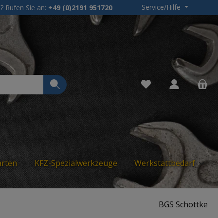
Service/Hilfe
? Rufen Sie an:
+49 (0)2191 951720
Du hast 0 Produkte 
arten
KFZ-Spezialwerkzeuge
Werkstattbedarf
BGS Schottke