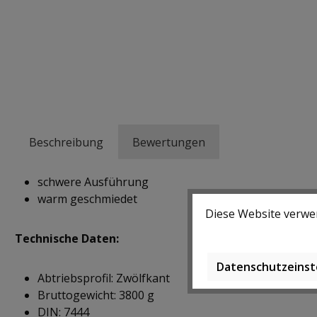
Beschreibung
Bewertungen
schwere Ausführung
warm geschmiedet
Diese Website verwen
Technische Daten:
Datenschutzeinst
Abtriebsprofil: Zwölfkant
Bruttogewicht: 3800 g
DIN: 7444