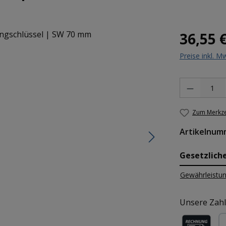
Regulärer Pr
36,55 
Preise inkl. M
Produkt Anzah
Zum Merkze
Artikelnum
Gesetzlich
Gewährleistun
Unsere Zahl