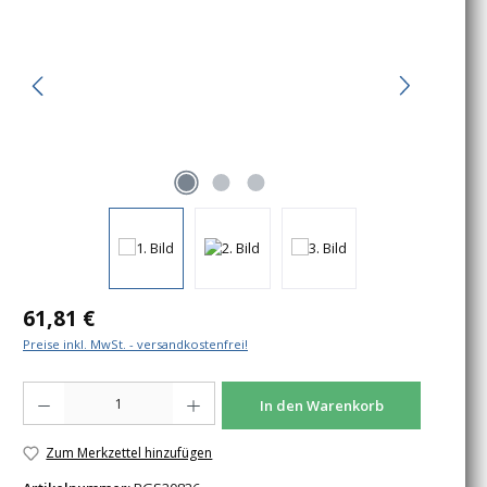
Regulärer Preis:
61,81 €
Preise inkl. MwSt. - versandkostenfrei!
Produkt Anzahl: Gib den gewünschten Wert ein oder benutze die Schaltfläche
In den Warenkorb
Zum Merkzettel hinzufügen