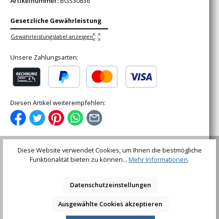
Artikelnummer:
BGS30836
Gesetzliche Gewährleistung
Gewährleistungslabel anzeigen
Unsere Zahlungsarten:
Rechnung (für gewerbliche Kunden)
PayPal
Kredit- oder Debitkarte
Diesen Artikel weiterempfehlen:
Diese Website verwendet Cookies, um Ihnen die bestmögliche
Funktionalität bieten zu können...
Mehr Informationen
.
Beschreibung
in Tetron-RolltascheLieferumfang:1 Ratschen-Ring-
Datenschutzeinstellungen
Maulschlüssel SW 8 mm (Art. 30838)1 Ratschen-Ring-
Maulschlüssel SW 9 mm (Ar…
Mehr
Ausgewählte Cookies akzeptieren
Bewertungen