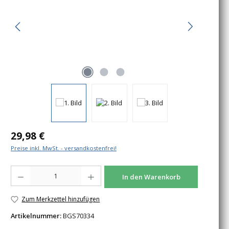
Regulärer Preis:
29,98 €
Preise inkl. MwSt. - versandkostenfrei!
Produkt Anzahl: Gib den gewünschten Wert ein oder benutze die Schaltfläche
In den Warenkorb
Zum Merkzettel hinzufügen
Artikelnummer:
BGS70334