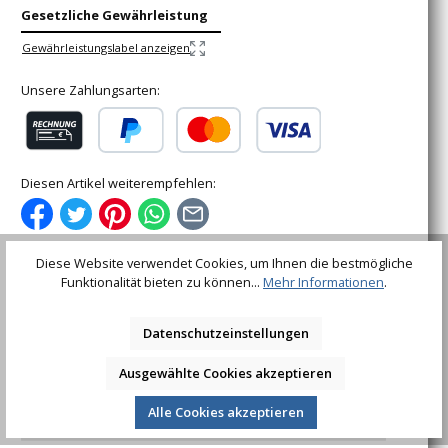
Gesetzliche Gewährleistung
Gewährleistungslabel anzeigen
Unsere Zahlungsarten:
Rechnung (für gewerbliche Kunden)
PayPal
Kredit- oder Debitkarte
Diesen Artikel weiterempfehlen:
Diese Website verwendet Cookies, um Ihnen die bestmögliche
Funktionalität bieten zu können...
Mehr Informationen
.
Beschreibung
Datenschutzeinstellungen
praktischer Helfer bei der Drahtzaunmontagezum
Verbinden von Zäunen, Zuchtkäfigen und
Ausgewählte Cookies akzeptieren
Drahtgittergeflechtenebenfalls geeigne…
Mehr
Alle Cookies akzeptieren
Bewertungen