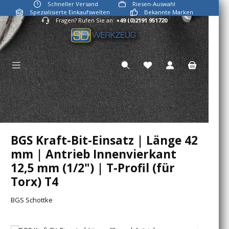
Schneller Versand
Riesen-Auswahl
Zum Hauptinhalt springen
Spezialisierte Einkaufswelten
Bekannte Marken
Fragen? Rufen Sie an:
+49 (0)2191 951720
Du hast 0 Produkte auf
BGS Kraft-Bit-Einsatz | Länge 42
mm | Antrieb Innenvierkant
12,5 mm (1/2") | T-Profil (für
Torx) T4
BGS Schottke