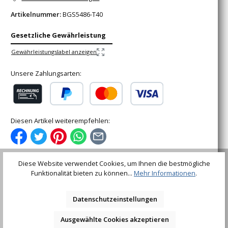
Artikelnummer:
BGS5486-T40
Gesetzliche Gewährleistung
Gewährleistungslabel anzeigen
Unsere Zahlungsarten:
Rechnung (für gewerbliche Kunden)
PayPal
Kredit- oder Debitkarte
Diesen Artikel weiterempfehlen:
Diese Website verwendet Cookies, um Ihnen die bestmögliche
Funktionalität bieten zu können...
Mehr Informationen
.
Beschreibung
Datenschutzeinstellungen
für Hand- und Schlagschrauberbetrieb geeignetmit
Aufnahme für Arretierstift und GummiringTechnische
Ausgewählte Cookies akzeptieren
Daten:Abtriebsprofil: T-…
Mehr