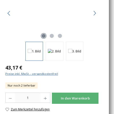
Regulärer Preis:
43,17 €
Preise inkl. MwSt. - versandkostenfrei!
Nur noch 2 lieferbar
Produkt Anzahl: Gib den gewünschten Wert ein oder benutze die Schaltfläche
In den Warenkorb
Zum Merkzettel hinzufügen