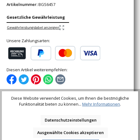
Artikelnummer:
BGS6457
Gesetzliche Gewährleistung
Gewährleistungslabel anzeigen
Unsere Zahlungsarten:
Rechnung (für gewerbliche Kunden)
PayPal
Kredit- oder Debitkarte
Diesen Artikel weiterempfehlen:
Diese Website verwendet Cookies, um Ihnen die bestmögliche
Funktionalität bieten zu können...
Mehr Informationen
.
Beschreibung
enthält unverzichtbare Werkzeuge für obere
Datenschutzeinstellungen
Kolbenstangenmuttern am Stoßdämpfer und zum
Spreizen der Stoßdämpferaufnahme im S…
Mehr
Ausgewählte Cookies akzeptieren