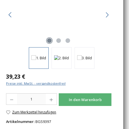
Regulärer Preis:
39,23 €
Preise inkl. MwSt. - versandkostenfrei!
Produkt Anzahl: Gib den gewünschten Wert ein oder benutze die Schaltfläche
In den Warenkorb
Zum Merkzettel hinzufügen
Artikelnummer:
BGS9397