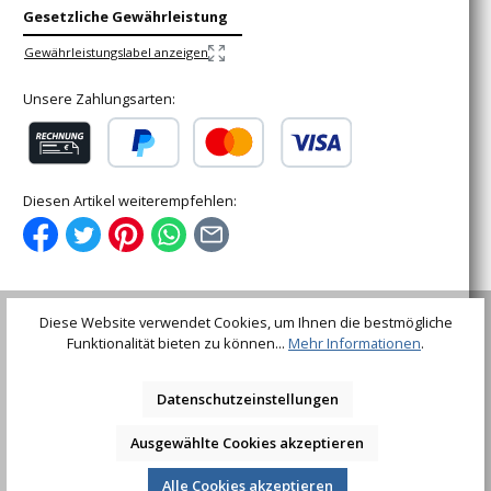
Gesetzliche Gewährleistung
Gewährleistungslabel anzeigen
Unsere Zahlungsarten:
Rechnung (für gewerbliche Kunden)
PayPal
Kredit- oder Debitkarte
Diesen Artikel weiterempfehlen:
Diese Website verwendet Cookies, um Ihnen die bestmögliche
Funktionalität bieten zu können...
Mehr Informationen
.
Beschreibung
Crimpzange mit 6-fachem Crimp-ProfilQuetschzange für
Kabelschuhe, Serien- und Parallelverbinderfür Kupfer-
Datenschutzeinstellungen
und Aluminiumkabel…
Mehr
Ausgewählte Cookies akzeptieren
Bewertungen
Alle Cookies akzeptieren